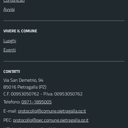
Avvisi
VIVERE IL COMUNE
Luoghi
Eventi
CONTATTI
Via San Demetrio, 94
85016 Pietragalla (PZ)
C.F. 00953050762 - P.Iva: 00953050762
Telefono:
0971-1895005
E-mail:
PEC: