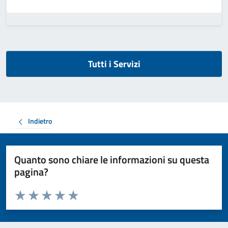
Tutti i Servizi
Indietro
Quanto sono chiare le informazioni su questa
pagina?
Valuta da 1 a 5 stelle la pagina
Valuta 1 stelle su 5
Valuta 2 stelle su 5
Valuta 3 stelle su 5
Valuta 4 stelle su 5
Valuta 5 stelle su 5