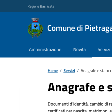
Regione Basilicata
Comune di Pietraga
Amministrazione
Novità
Servizi
Home
/
Servizi
/
Anagrafe e stato c
Anagrafe e s
Documenti d’identità, cambio di resi
certificati per nascita, matrimoni e 