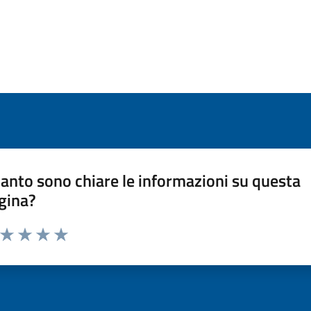
anto sono chiare le informazioni su questa
gina?
a da 1 a 5 stelle la pagina
ta 1 stelle su 5
Valuta 2 stelle su 5
Valuta 3 stelle su 5
Valuta 4 stelle su 5
Valuta 5 stelle su 5