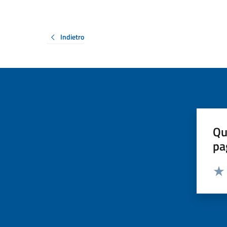
Indietro
Qu
pa
Valut
Valu