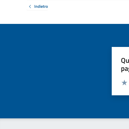
Indietro
Qu
pa
Valut
Valu