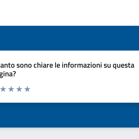
anto sono chiare le informazioni su questa
gina?
a da 1 a 5 stelle la pagina
ta 1 stelle su 5
Valuta 2 stelle su 5
Valuta 3 stelle su 5
Valuta 4 stelle su 5
Valuta 5 stelle su 5