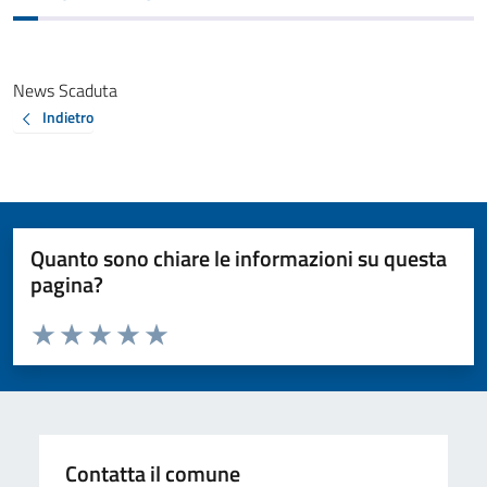
News Scaduta
Indietro
Quanto sono chiare le informazioni su questa
pagina?
Valuta da 1 a 5 stelle la pagina
Valuta 1 stelle su 5
Valuta 2 stelle su 5
Valuta 3 stelle su 5
Valuta 4 stelle su 5
Valuta 5 stelle su 5
Contatta il comune