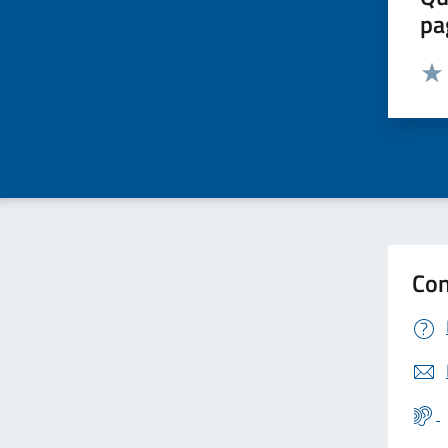
pa
Valut
Valu
Con