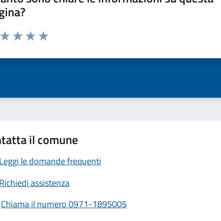
gina?
a da 1 a 5 stelle la pagina
ta 1 stelle su 5
Valuta 2 stelle su 5
Valuta 3 stelle su 5
Valuta 4 stelle su 5
Valuta 5 stelle su 5
tatta il comune
Leggi le domande frequenti
Richiedi assistenza
Chiama il numero 0971-1895005