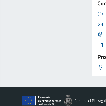
Con
Pro
Comune di Pietragal