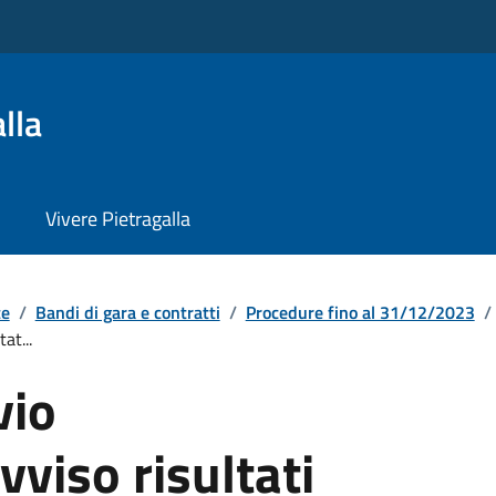
lla
Vivere Pietragalla
te
/
Bandi di gara e contratti
/
Procedure fino al 31/12/2023
/
at...
vio
viso risultati