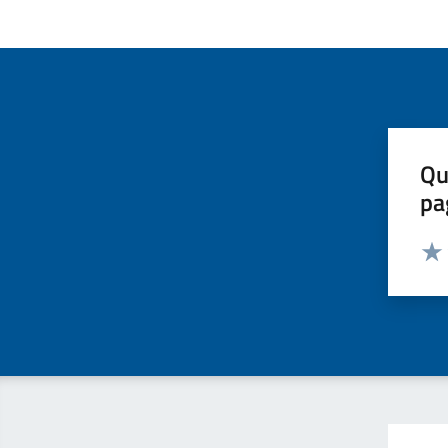
Qu
pa
Valut
Valu