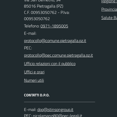
Regione 
85016 Pietragalla (PZ)
Provinci
C.F. 00953050762 - P.Iva:
Salute Ba
00953050762
Telefono:
0971-1895005
E-mail:
PEC:
Ufficio relazioni con il pubblico
Uffici e orari
Numeri utili
CONTATTI D.P.O.
E-mail:
PEC: