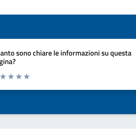
anto sono chiare le informazioni su questa
gina?
a da 1 a 5 stelle la pagina
ta 1 stelle su 5
Valuta 2 stelle su 5
Valuta 3 stelle su 5
Valuta 4 stelle su 5
Valuta 5 stelle su 5