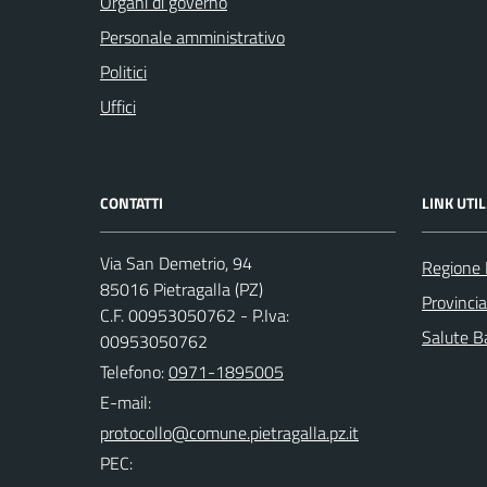
Organi di governo
Personale amministrativo
Politici
Uffici
CONTATTI
LINK UTIL
Via San Demetrio, 94
Regione 
85016 Pietragalla (PZ)
Provinci
C.F. 00953050762 - P.Iva:
Salute Ba
00953050762
Telefono:
0971-1895005
E-mail:
PEC: