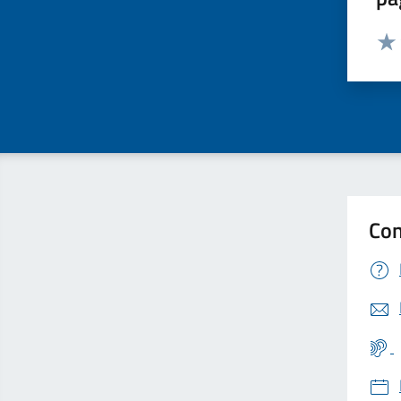
Valut
Valu
Con