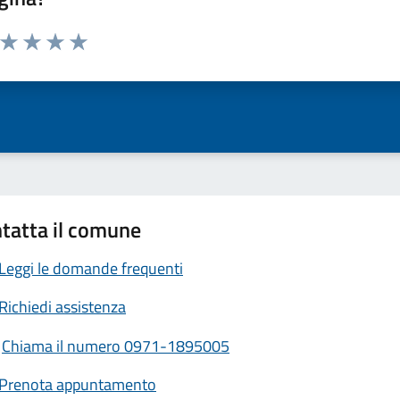
a da 1 a 5 stelle la pagina
ta 1 stelle su 5
Valuta 2 stelle su 5
Valuta 3 stelle su 5
Valuta 4 stelle su 5
Valuta 5 stelle su 5
tatta il comune
Leggi le domande frequenti
Richiedi assistenza
Chiama il numero 0971-1895005
Prenota appuntamento