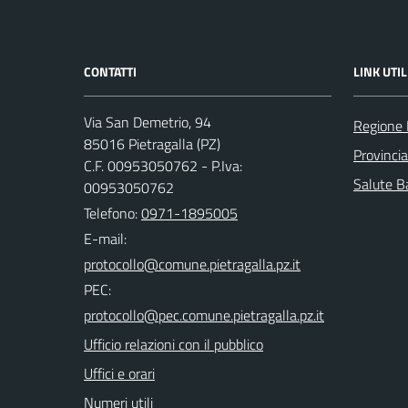
CONTATTI
LINK UTIL
Via San Demetrio, 94
Regione 
85016 Pietragalla (PZ)
Provinci
C.F. 00953050762 - P.Iva:
Salute Ba
00953050762
Telefono:
0971-1895005
E-mail:
PEC:
Ufficio relazioni con il pubblico
Uffici e orari
Numeri utili