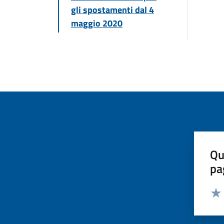
gli spostamenti dal 4
maggio 2020
Qu
pa
Valut
Valu