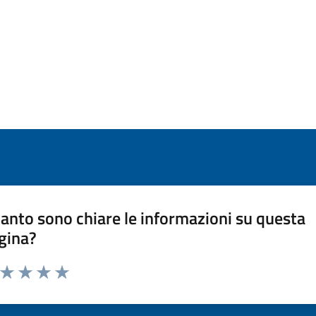
anto sono chiare le informazioni su questa
gina?
a da 1 a 5 stelle la pagina
ta 1 stelle su 5
Valuta 2 stelle su 5
Valuta 3 stelle su 5
Valuta 4 stelle su 5
Valuta 5 stelle su 5