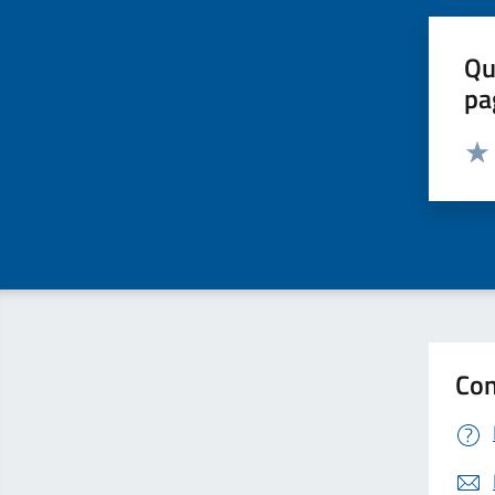
Qu
pa
Valut
Valu
Con