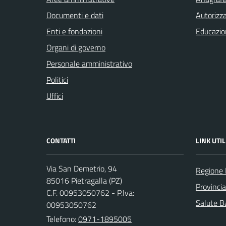
Documenti e dati
Autorizza
Enti e fondazioni
Educazio
Organi di governo
Personale amministrativo
Politici
Uffici
CONTATTI
LINK UTIL
Via San Demetrio, 94
Regione 
85016 Pietragalla (PZ)
Provinci
C.F. 00953050762 - P.Iva:
Salute Ba
00953050762
Telefono:
0971-1895005