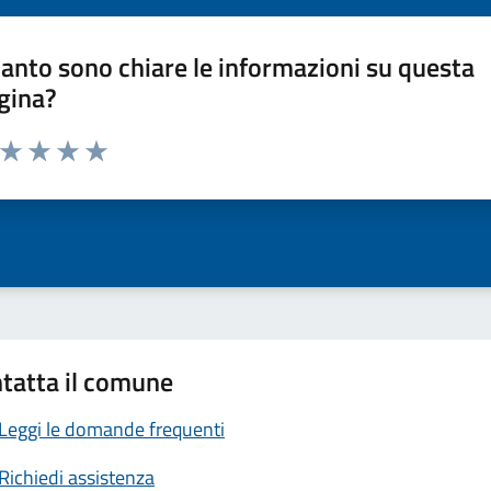
anto sono chiare le informazioni su questa
gina?
a da 1 a 5 stelle la pagina
ta 1 stelle su 5
Valuta 2 stelle su 5
Valuta 3 stelle su 5
Valuta 4 stelle su 5
Valuta 5 stelle su 5
tatta il comune
Leggi le domande frequenti
Richiedi assistenza