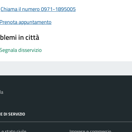
Chiama il numero 0971-1895005
Prenota appuntamento
blemi in città
Segnala disservizio
la
E DI SERVIZIO
e stato civile
Imprese e commercio