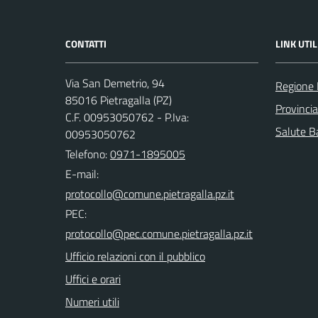
CONTATTI
LINK UTIL
Via San Demetrio, 94
Regione 
85016 Pietragalla (PZ)
Provinci
C.F. 00953050762 - P.Iva:
Salute Ba
00953050762
Telefono:
0971-1895005
E-mail:
PEC:
Ufficio relazioni con il pubblico
Uffici e orari
Numeri utili