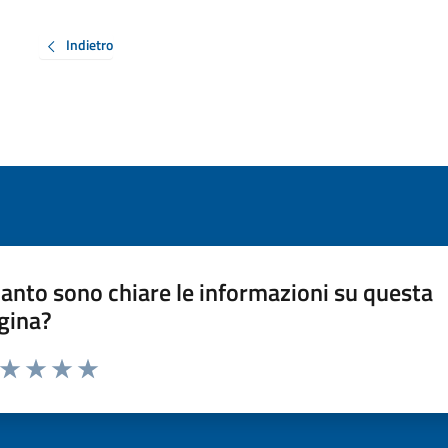
Indietro
anto sono chiare le informazioni su questa
gina?
a da 1 a 5 stelle la pagina
ta 1 stelle su 5
Valuta 2 stelle su 5
Valuta 3 stelle su 5
Valuta 4 stelle su 5
Valuta 5 stelle su 5