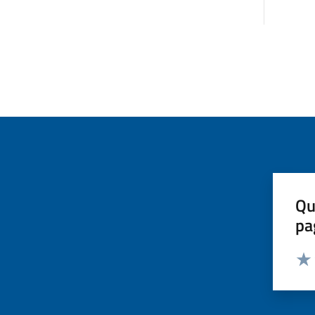
Qu
pa
Valut
Valu