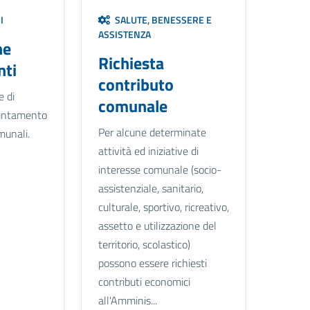
I
SALUTE, BENESSERE E
ASSISTENZA
ne
Richiesta
ti
contributo
e di
comunale
untamento
Per alcune determinate
omunali.
attività ed iniziative di
interesse comunale (socio-
assistenziale, sanitario,
culturale, sportivo, ricreativo,
assetto e utilizzazione del
territorio, scolastico)
possono essere richiesti
contributi economici
all'Amminis...