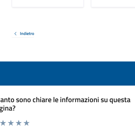
Indietro
anto sono chiare le informazioni su questa
gina?
a da 1 a 5 stelle la pagina
ta 1 stelle su 5
Valuta 2 stelle su 5
Valuta 3 stelle su 5
Valuta 4 stelle su 5
Valuta 5 stelle su 5