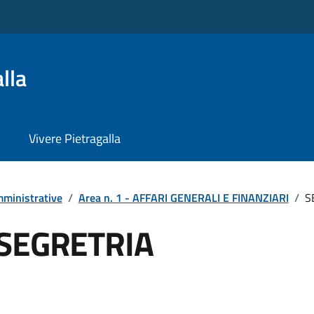
lla
Vivere Pietragalla
ministrative
/
Area n. 1 - AFFARI GENERALI E FINANZIARI
/
S
 SEGRETRIA