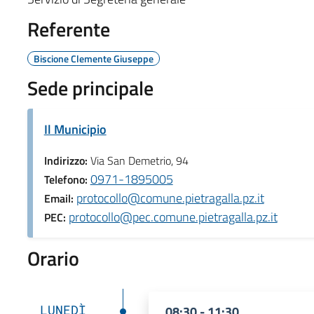
Referente
Biscione Clemente Giuseppe
Sede principale
Il Municipio
Indirizzo:
Via San Demetrio, 94
0971-1895005
Telefono:
protocollo@comune.pietragalla.pz.it
Email:
protocollo@pec.comune.pietragalla.pz.it
PEC:
Orario
LUNEDÌ
08:30 - 11:30